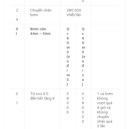
0
2
Chuyển chân
280.000
.
bơm
VNĐ/lần
4
II
Bơm cần
Q
Q
I
46m – 56m
>
≤
6
6
0
0
m
m
3
3
(v
(v
n
n
đ
đ
/
/
m
c
3
a
)
)
3
Từ cos 0.0
5
3.
1 ca bơm
.
đến hết tầng 4
8.
5
không
1
0
8
vượt quá
0
0.
4 giờ và
0
0
không
0
chuyển
0
chân quá
3 lần