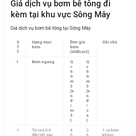
Giá dịch vụ bơm bê tông đi
kèm tại khu vực Sông Mây
Giá dịch vụ bơm bê tông tại Sông Mây:
S
Hạng mục
Đơn giá
Ghi chú
T
bơm
bơm
T
(VNĐ/m3)
I
Bơm ngang
Q
Q
>
≤
6
6
0
0
m
m
3
3
(v
(v
n
n
đ
đ
/
/
m
c
3
a
)
)
1
Từ cos 0.0
4
2.
1 ca bơm
.
đến hết sàn
0.
6
không