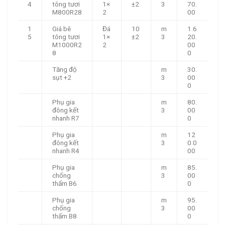
4
tông tươi
1×
±2
3
70.
M800R28
2
00
1
Giá bê
Đá
10
m
1.6
5
tông tươi
1×
±2
3
20.
M1000R2
2
00
8
0
Tăng độ
m
30.
sụt +2
3
00
0
Phụ gia
m
80.
đông kết
3
00
nhanh R7
0
Phụ gia
m
12
đông kết
3
0.0
nhanh R4
00
Phụ gia
m
85.
chống
3
00
thấm B6
0
Phụ gia
m
95.
chống
3
00
thấm B8
0