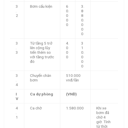
3
Bơm cấu kiện
6
3.
.
0.
8
2
0
8
0
0.
0
0
0
0
3
Từ tầng 5 trở
4.
3
.
lên cộng lũy
0
1
3
tiến thêm so
0
0.
với tầng trước
0
0
đó
0
0
3
Chuyển chân
510.000
.
bơm
vnđ/lần
4
I
Ca dự phòng
(VNĐ)
V
4
Ca chờ
1.580.000
Khi xe
.
bơm đã
1
chờ 4
giờ. Tính
từ thời