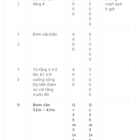
1
tầng 4
0
3
vượt quá
0
0.
6 giờ
0
0
0
0
1
Bơm cấu kiện
4.
3
.
0
1
2
0
0.
0
0
0
0
1
Từ tầng 5 trở
4.
3
.
lên, B1 trở
0
1
3
xuống cộng
0
0.
lũy tiến thêm
0
0
so với tầng
0
trước đó
0
II
Bơm cần
Q
Q
32m – 43m
>
≤
3
3
5
5
m
m
3
3
(v
(v
n
n