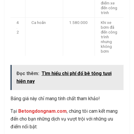
điểm xe
đến công
trình
4
Ca hoãn
1.580.000
Khi xe
.
bơm đã
2
đến công
trình
nhưng
không
bơm
Đọc thêm:
Tìm hiểu chi phí đổ bê tông tươi
hiện nay
Bảng giá này chỉ mang tính chất tham khảo!
Tại
Betongdongnam.com
, chúng tôi cam kết mang
đến cho bạn những dịch vụ vượt trội với những ưu
điểm nổi bật: