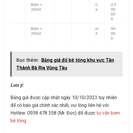
Bơm <
C
2.3
25m3
a
00.
00
0
Bơm >
m
90.
25m3
3
00
0
Đọc thêm:
Bảng giá đổ bê tông khu vực Tân
Thành Bà Rịa Vũng Tàu
Lưu ý:
Bảng giá được cập nhật ngày 10/10/2023 tuy nhiên
để có báo giá chính xác nhất, vui lòng liên hệ với
Hotline: 0938 478 358 (Mr. Đức) để được
tư vấn bơm
bê tông
.