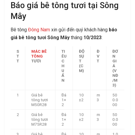
Báo giá bê tông tươi tại Sông
Mây
Bê tông
Đông Nam
xin gửi đến quý khách hàng
báo
giá bê tông tươi Sông Mây
tháng
10/2023
:
S
MÁC BÊ
TI
ĐỘ
Đ
ĐƠ
T
TÔNG
ÊU
SỤ
V
N
T
TƯƠI
C
T
T
GI
H
(C
Á
U
M)
(V
Ẩ
NĐ
N
/M
3)
1
Giá bê
Đá
10
m
50
tông tươi
1×
±2
3
0.0
M50R28
2
00
2
Giá bê
Đá
10
m
50
tông tươi
1×
±2
3
0.0
M75R28
2
00
3
Giá bê
Đá
10
m
1.0