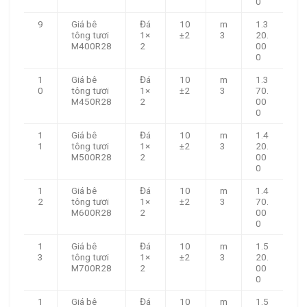
0
9
Giá bê
Đá
10
m
1.3
tông tươi
1×
±2
3
20.
M400R28
2
00
0
1
Giá bê
Đá
10
m
1.3
0
tông tươi
1×
±2
3
70.
M450R28
2
00
0
1
Giá bê
Đá
10
m
1.4
1
tông tươi
1×
±2
3
20.
M500R28
2
00
0
1
Giá bê
Đá
10
m
1.4
2
tông tươi
1×
±2
3
70.
M600R28
2
00
0
1
Giá bê
Đá
10
m
1.5
3
tông tươi
1×
±2
3
20.
M700R28
2
00
0
1
Giá bê
Đá
10
m
1.5