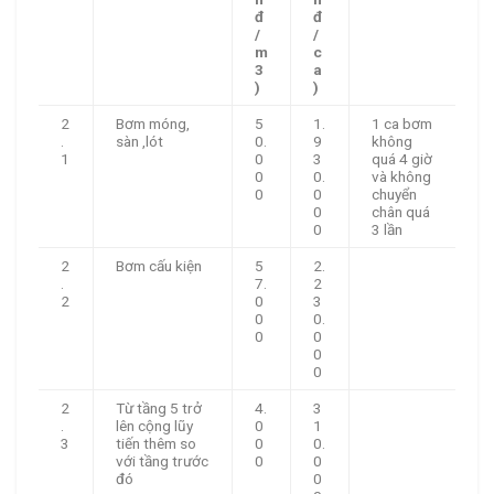
đ
đ
/
/
m
c
3
a
)
)
2
Bơm móng,
5
1.
1 ca bơm
.
sàn ,lót
0.
9
không
1
0
3
quá 4 giờ
0
0.
và không
0
0
chuyển
0
chân quá
0
3 lần
2
Bơm cấu kiện
5
2.
.
7.
2
2
0
3
0
0.
0
0
0
0
2
Từ tầng 5 trở
4.
3
.
lên cộng lũy
0
1
3
tiến thêm so
0
0.
với tầng trước
0
0
đó
0