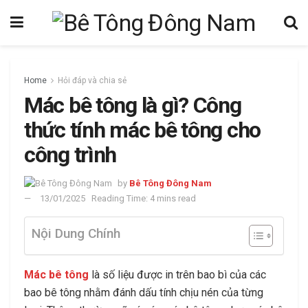
Home
Hỏi đáp và chia sẻ
Mác bê tông là gì? Công
thức tính mác bê tông cho
công trình
by
Bê Tông Đông Nam
13/01/2025
Reading Time: 4 mins read
Nội Dung Chính
Mác bê tông
là số liệu được in trên bao bì của các
bao bê tông nhằm đánh dấu tính chịu nén của từng