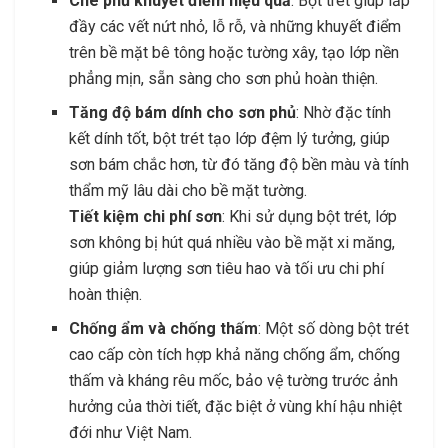
Che phủ khuyết điểm hiệu quả
: Bột trét giúp lấp
đầy các vết nứt nhỏ, lỗ rỗ, và những khuyết điểm
trên bề mặt bê tông hoặc tường xây, tạo lớp nền
phẳng mịn, sẵn sàng cho sơn phủ hoàn thiện.
Tăng độ bám dính cho sơn phủ
: Nhờ đặc tính
kết dính tốt, bột trét tạo lớp đệm lý tưởng, giúp
sơn bám chắc hơn, từ đó tăng độ bền màu và tính
thẩm mỹ lâu dài cho bề mặt tường.
Tiết kiệm chi phí sơn
: Khi sử dụng bột trét, lớp
sơn không bị hút quá nhiều vào bề mặt xi măng,
giúp giảm lượng sơn tiêu hao và tối ưu chi phí
hoàn thiện.
Chống ẩm và chống thấm
: Một số dòng bột trét
cao cấp còn tích hợp khả năng chống ẩm, chống
thấm và kháng rêu mốc, bảo vệ tường trước ảnh
hưởng của thời tiết, đặc biệt ở vùng khí hậu nhiệt
đới như Việt Nam.