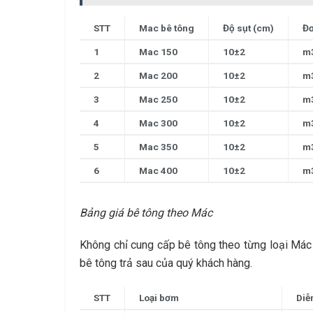
STT
Mac bê tông
Độ sụt (cm)
Đơ
1
Mac 150
10±2
m
2
Mac 200
10±2
m
3
Mac 250
10±2
m
4
Mac 300
10±2
m
5
Mac 350
10±2
m
6
Mac 400
10±2
m
Bảng giá bê tông theo Mác
Không chỉ cung cấp bê tông theo từng loại Má
bê tông trả sau của quý khách hàng.
STT
Loại bơm
Diễ