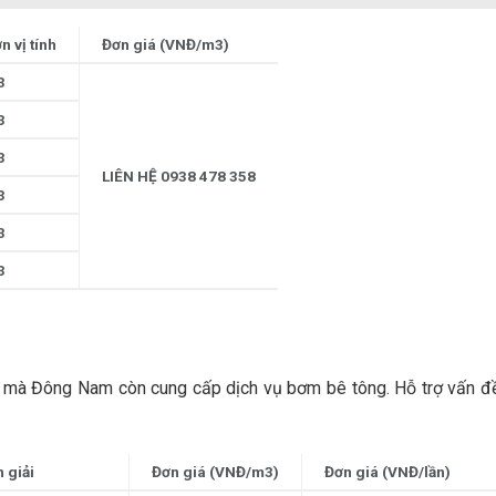
n vị tính
Đơn giá (VNĐ/m3)
3
3
3
LIÊN HỆ 0938 478 358
3
3
3
c mà Đông Nam còn cung cấp dịch vụ bơm bê tông. Hỗ trợ vấn đ
n giải
Đơn giá (VNĐ/m3)
Đơn giá (VNĐ/lần)