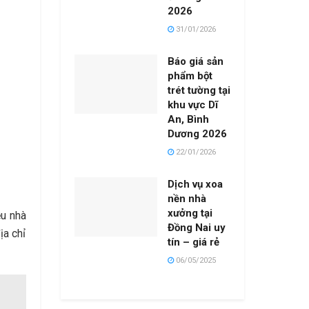
2026
31/01/2026
Báo giá sản
phẩm bột
trét tường tại
khu vực Dĩ
An, Bình
Dương 2026
22/01/2026
Dịch vụ xoa
nền nhà
xưởng tại
ều nhà
Đồng Nai uy
ịa chỉ
tín – giá rẻ
06/05/2025