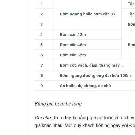
1
Tần
2
Bơm ngang hoặc bơm cần 37
Tần
3
Bơm
4
Bơm cần 42m
5
Bơm cần 48m
Bơm
6
Bơm cần 52m
7
Bơm cột, vách, dầm, thang máy, …
8
Bơm ngang đường ống dài hơn 100m
9
Ca hoãn, dự phòng, ca chờ
Bảng giá bơm bê tông
Ghi chú
: Trên đây là bảng giá sơ lược về dịch
giá khác nhau. Mời quý khách liên hệ ngay với 