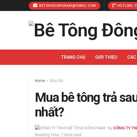
BETONGDONGNAM@GMAIL.COM
HOTLINE: 0
TRANG CHỦ
GIỚI THIỆU
CÁC
Home
Báo Giá
Mua bê tông trả sau
nhất?
by
CÔNG TY T
Reading Time: 7 mins read