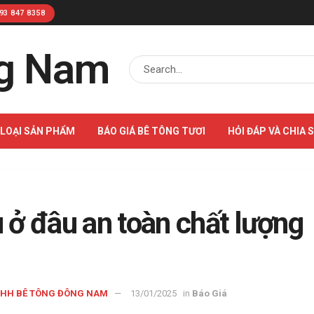
93 847 8358
 LOẠI SẢN PHẨM
BÁO GIÁ BÊ TÔNG TƯƠI
HỎI ĐÁP VÀ CHIA 
 ở đâu an toàn chất lượng
NHH BÊ TÔNG ĐÔNG NAM
13/01/2025
in
Báo Giá