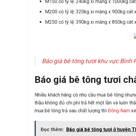
M150 có tỷ lệ: 240kg xi măng x 1000kg cát 
M200 có tỷ lệ: 320kg xi măng x 900kg cát x
M250 có tỷ lệ: 390kg xi măng x 850kg cát x
Báo giá bê tông tươi khu vực Bình 
Báo giá bê tông tươi ch
Nhiều khách hàng có nhu cầu mua bê tông nhưng 
thầu không đủ chi phí trả hết một lần và luôn t
mua bê tông trả sau chất lượng thì
Đông Nam
xi
Đọc thêm:
Báo giá bê tông tươi ở huyện 