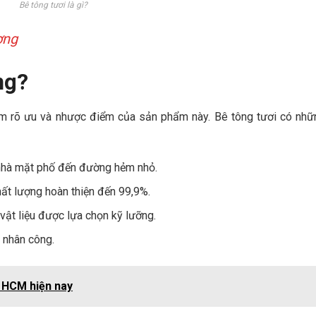
Bê tông tươi là gì?
ợng
ng?
nắm rõ ưu và nhược điểm của sản phẩm này. Bê tông tươi có nh
 nhà mặt phố đến đường hẻm nhỏ.
hất lượng hoàn thiện đến 99,9%.
 vật liệu được lựa chọn kỹ lưỡng.
ê nhân công.
 HCM hiện nay