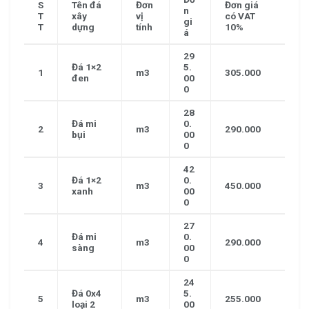
S
Tên đá
Đơn
Đơn giá
n
T
xây
vị
có VAT
gi
T
dựng
tính
10%
á
29
Đá 1×2
5.
1
m3
305.000
đen
00
0
28
Đá mi
0.
2
m3
290.000
bụi
00
0
42
Đá 1×2
0.
3
m3
450.000
xanh
00
0
27
Đá mi
0.
4
m3
290.000
sàng
00
0
24
Đá 0x4
5.
5
m3
255.000
loại 2
00