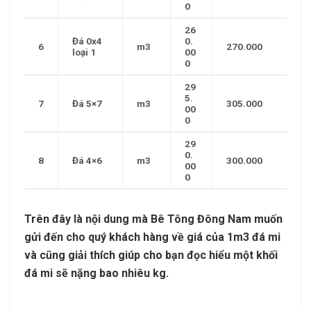
0
26
Đá 0x4
0.
6
m3
270.000
loại 1
00
0
29
5.
7
Đá 5×7
m3
305.000
00
0
29
0.
8
Đá 4×6
m3
300.000
00
0
Trên đây là nội dung mà Bê Tông Đông Nam muốn
gửi đến cho quý khách hàng về giá của 1m3 đá mi
và cũng giải thích giúp cho bạn đọc hiểu một khối
đá mi sẽ nặng bao nhiêu kg.