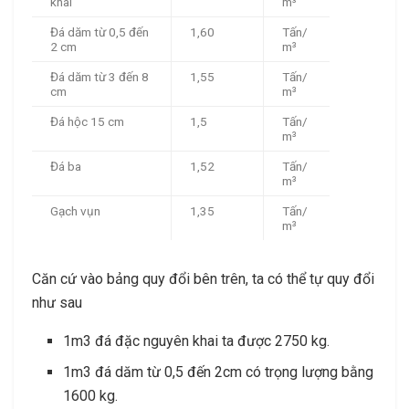
khai
m³
Đá dăm từ 0,5 đến
1,60
Tấn/
2 cm
m³
Đá dăm từ 3 đến 8
1,55
Tấn/
cm
m³
Đá hộc 15 cm
1,5
Tấn/
m³
Đá ba
1,52
Tấn/
m³
Gạch vụn
1,35
Tấn/
m³
Căn cứ vào bảng quy đổi bên trên, ta có thể tự quy đổi
như sau
1m3 đá đặc nguyên khai ta được 2750 kg.
1m3 đá dăm từ 0,5 đến 2cm có trọng lượng bằng
1600 kg.