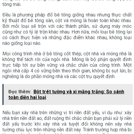
tông mái.
Đều là phương pháp đổ bê tông giống nhau nhưng thực chất
kỹ thuật đổ bê tông sàn, cột và móng là hoàn toàn khác nhau.
Bởi mỗi loại sẽ trộn với các thành phần, sử dụng máy móc
cũng như có tỷ lệ trộn khác nhau. Hơn nữa, mỗi loại bê tông lại
có cách thực hiện và những đặc điểm khác nhau, không loại
nào giống loại nào.
Mọi công trình nhà ở bê tông cốt thép, cột nhà và móng nhà là
không thể tách rời của ngôi nhà. Móng là bộ phận quyết định
trực tiếp tới sự bền vững và chắc chắn của công trình. Một
ngôi nhà cấp 4 có vững bền theo thời gian, không bị sụt lún, bị
nghiêng là do phần móng nhà và các cột trụ quyết định.
Đọc thêm:
Bột trét tường và xi măng trắng: So sánh
toàn diện hai loại
Nếu bạn xây nhà trên những vị trí nền đất yếu, ví dụ như: xây
nhà trên nền đất ao, đất ruộng thì chắc chắn bạn phải xử lý nền
đất yếu trước khi xây nhà và tuyệt đối không nên xây nhà
tường chịu lực trên những nền đất này. Tránh trường hợp nhà bị