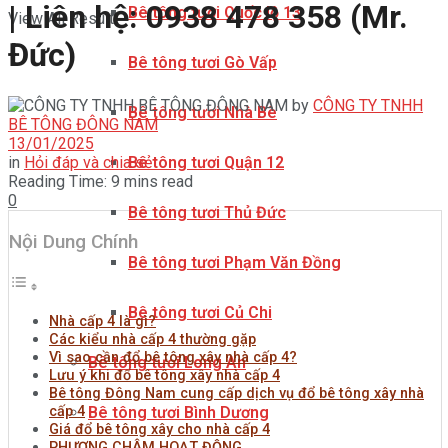
| Liên hệ: 0938 478 358 (Mr.
Bê tông tươi Quốc lộ 13
View All Result
Đức)
Bê tông tươi Gò Vấp
by
CÔNG TY TNHH
Bê tông tươi Nhà Bè
BÊ TÔNG ĐÔNG NAM
13/01/2025
in
Hỏi đáp và chia sẻ
Bê tông tươi Quận 12
Reading Time: 9 mins read
0
Bê tông tươi Thủ Đức
Nội Dung Chính
Bê tông tươi Phạm Văn Đồng
Bê tông tươi Củ Chi
Nhà cấp 4 là gì?
Các kiểu nhà cấp 4 thường gặp
Vì sao cần đổ bê tông xây nhà cấp 4?
Bê tông tươi Long An
Lưu ý khi đổ bê tông xây nhà cấp 4
Bê tông Đông Nam cung cấp dịch vụ đổ bê tông xây nhà
Bê tông tươi Bình Dương
cấp 4
Giá đổ bê tông xây cho nhà cấp 4
PHƯƠNG CHÂM HOẠT ĐỘNG