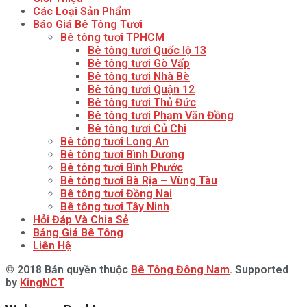
Các Loại Sản Phẩm
Báo Giá Bê Tông Tươi
Bê tông tươi TPHCM
Bê tông tươi Quốc lộ 13
Bê tông tươi Gò Vấp
Bê tông tươi Nhà Bè
Bê tông tươi Quận 12
Bê tông tươi Thủ Đức
Bê tông tươi Phạm Văn Đồng
Bê tông tươi Củ Chi
Bê tông tươi Long An
Bê tông tươi Bình Dương
Bê tông tươi Bình Phước
Bê tông tươi Bà Rịa – Vùng Tàu
Bê tông tươi Đồng Nai
Bê tông tươi Tây Ninh
Hỏi Đáp Và Chia Sẻ
Bảng Giá Bê Tông
Liên Hệ
© 2018 Bản quyền thuộc
Bê Tông Đông Nam
. Supported
by
KingNCT