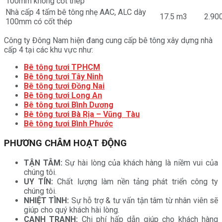
100mm không cốt thép
Nhà cấp 4 tấm bê tông nhẹ AAC, ALC dày
17.5 m3
2.90
100mm có cốt thép
Công ty Đông Nam hiện đang cung cấp bê tông xây dựng nhà
cấp 4 tại các khu vực như:
Bê tông tươi TPHCM
Bê tông tươi Tây Ninh
Bê tông tươi Đồng Nai
Bê tông tươi Long An
Bê tông tươi Bình Dương
Bê tông tươi Bà Rịa – Vũng Tàu
Bê tông tươi Bình Phước
PHƯƠNG CHÂM HOẠT ĐỘNG
TẬN TÂM:
Sự hài lòng của khách hàng là niềm vui của
chúng tôi.
UY TÍN:
Chất lượng làm nền tảng phát triển công ty
chúng tôi.
NHIỆT TÌNH:
Sự hỗ trợ & tư vấn tận tâm từ nhân viên sẽ
giúp cho quý khách hài lòng.
CANH TRANH:
Chi phí hấp dẫn giúp cho khách hàng