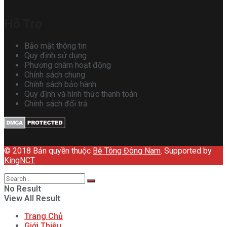
Hỗ Trợ
Bảo mật thông tin
Quy định sử dụng
Phương châm hoạt động
Chính sách chung
Chính sách bảo hành
Quy định và hình thức thanh toán
Chính sách đổi trả
© 2018 Bản quyền thuộc
Bê Tông Đông Nam
. Supported by
KingNCT
No Result
View All Result
Trang Chủ
Giới Thiệu