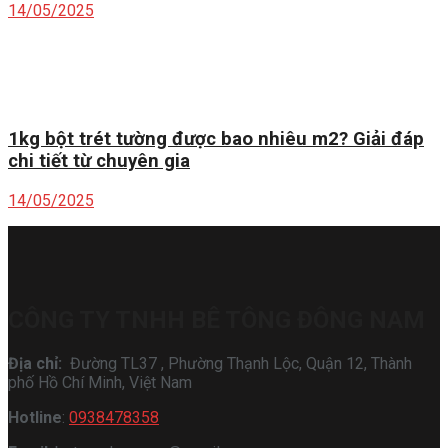
14/05/2025
1kg bột trét tường được bao nhiêu m2? Giải đáp
chi tiết từ chuyên gia
14/05/2025
CÔNG TY TNHH BÊ TÔNG ĐÔNG NAM
Địa chỉ:
Đường TL37 , Phường Thạnh Lộc, Quận 12, Thành
phố Hồ Chí Minh, Việt Nam
Hotline
:
0938478358