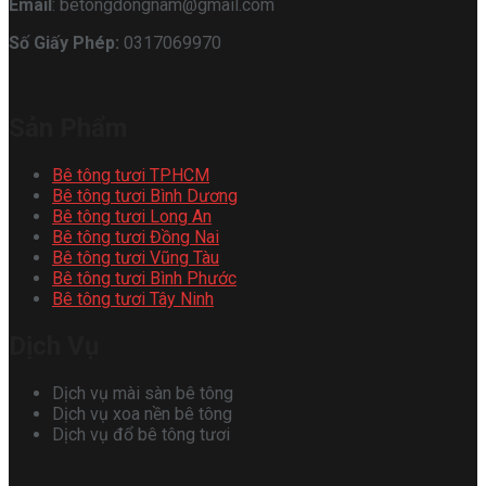
Email
: betongdongnam@gmail.com
Số Giấy Phép:
0317069970
Sản Phẩm
Bê tông tươi TPHCM
Bê tông tươi Bình Dương
Bê tông tươi Long An
Bê tông tươi Đồng Nai
Bê tông tươi Vũng Tàu
Bê tông tươi Bình Phước
Bê tông tươi Tây Ninh
Dịch Vụ
Dịch vụ mài sàn bê tông
Dịch vụ xoa nền bê tông
Dịch vụ đổ bê tông tươi