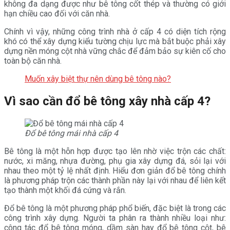
không đa dạng được như bê tông cốt thép và thường có giới
hạn chiều cao đối với căn nhà.
Chính vì vậy, những công trình nhà ở cấp 4 có diện tích rộng
khó có thể xây dựng kiểu tường chịu lực mà bắt buộc phải xây
dựng nền móng cột nhà vững chắc để đảm bảo sự kiên cố cho
toàn bộ căn nhà.
Muốn xây biệt thự nên dùng bê tông nào?
Vì sao cần đổ bê tông xây nhà cấp 4?
Đổ bê tông mái nhà cấp 4
Bê tông là một hỗn hợp được tạo lên nhờ việc trộn các chất:
nước, xi măng, nhựa đường, phụ gia xây dựng đá, sỏi lại với
nhau theo một tỷ lệ nhất định. Hiểu đơn giản đổ bê tông chính
là phương pháp trộn các thành phần này lại với nhau để liên kết
tạo thành một khối đá cứng và rắn.
Đổ bê tông là một phương pháp phổ biến, đặc biệt là trong các
công trình xây dựng. Người ta phân ra thành nhiều loại như:
công tác đổ bê tông móng, dầm sàn hay đổ bê tông cột, bê