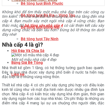
Bê tông tươi Bình Phước
Không khó để tìm thấy một mẫu nhà đẹp trên các công cụ
Bê tông tươi Bà Rịa – Vùng Tàu
tìm kiếm. Từ nhà mặt đất tới chung cư, từ nhà tầng đến nhà
cấp 4. Bạn muốn xây một ngôi nhà cấp 4 vững chắc. Bạn
thắc mắc đổ
bê tông xây nhà cấp 4
có cải thiện kết cấu xây
Bê tông tươi Đồng Nai
dựng vững chắc và bền lâu hơn? Đừng bỏ lỡ thông tin dưới
đây nhé!
Bê tông tươi Tây Ninh
Nhà cấp 4 là gì?
Hỏi Đáp Và Chia Sẻ
Một số mẫu nhà cấp 4 đẹp
Bảng Giá Bê Tông
Nhà thiết kế gồm 1 tầng, có hệ thống tường gạch bao quanh.
Đây là loại nhà được xây dựng phổ biến ở nước ta hiện nay,
Liên Hệ
đặc biệt là ở những vùng nông thôn.
Thiết kế nhà cấp 4 có chi phí xây dựng phù hợp với điều kiện
kinh tế cũng như về mặt địa hình nên được nhiều gia đình lựa
chọn. Nhà cấp 4 có kiến trúc xây dựng khá đơn giản, thời gian
xây dựng ngắn hơn các loại nhà khác. Chi phí thấp là những ưu
điểm nhà cấp 4 mang lại sự ưa chuộng cho người dân, đặc