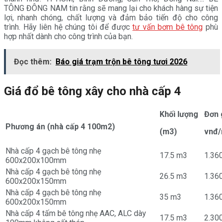
TÔNG ĐÔNG NAM tin rằng sẽ mang lại cho khách hàng sự tiện
lợi, nhanh chóng, chất lượng và đảm bảo tiến độ cho công
trình. Hãy liên hệ chúng tôi để được
tư vấn bơm bê tông
phù
hợp nhất dành cho công trình của bạn.
Đọc thêm:
Báo giá trạm trộn bê tông tươi 2026
Giá đổ bê tông xây cho nhà cấp 4
Khối lượng
Đơn 
Phương án (nhà cấp 4 100m2)
(m3)
vnđ
Nhà cấp 4 gạch bê tông nhẹ
17.5 m3
1.36
600x200x100mm
Nhà cấp 4 gạch bê tông nhẹ
26.5 m3
1.36
600x200x150mm
Nhà cấp 4 gạch bê tông nhẹ
35 m3
1.36
600x200x150mm
Nhà cấp 4 tấm bê tông nhẹ AAC, ALC dày
17.5 m3
2.30