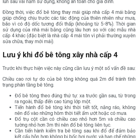
lún sau vài năm sử dụng, không an toàn cho gia đình.
Đồng thời, việc đổ bê tông thay mái giúp nhà cấp 4 mái bằng
giúp chống chịu trước các tác động của thiên nhiên như mưa,
bão vì có độ dốc tương đối thấp (khoảng từ 5-8%). Thời gian
sử dụng của nhà mái bằng cũng lâu hơn so với các mẫu nhà
cấp 4 khác (đặc biệt là nhà cấp 4 mái tôn vì phải thường xuyên
sửa chữa, thay mới mái).
Lưu ý khi đổ bê tông xây nhà cấp 4
Trước khi thực hiện việc này cũng cần lưu ý một số vấn đề sau:
Chiều cao rơi tự do của bê tông không quá 2m để tránh tình
trạng phân tầng bê tông.
Đổ bê tông theo đúng thứ tự: xa trước gần sau, từ trong
ra ngoài, thấp đến cao từng lớp một.
Tiến hành đổ bê tông khi thời tiết tốt, nắng ráo, không
nên đổ vào những hôm thời tiết ẩm ướt hoặc có mưa.
Đổ trụ cột cần có chiều cao nhỏ hơn 5m và chiều cao
tường nhỏ hơn 3m thì nên đổ bê tông liên tục.
Cần tiến hành kiểm tra bê tông sau khi đổ để đảm bảo
kết cấu hỗn hợp không bị bốc hơi nước và hạn chế những