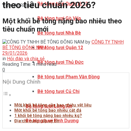
theo tiêu chuẩn 2026?
Bê tông tươi Quốc lộ 13
View All Result
Bê tông tươi Gò Vấp
Một khối bê tông nặng bao nhiêu theo
tiêu chuẩn mới
Bê tông tươi Nhà Bè
by
CÔNG TY TNHH
BÊ TÔNG ĐÔNG NAM
Bê tông tươi Quận 12
29/01/2026
in
Hỏi đáp và chia sẻ
Bê tông tươi Thủ Đức
Reading Time: 4 mins read
0
Bê tông tươi Phạm Văn Đồng
Nội Dung Chính
Bê tông tươi Củ Chi
Một khối bê tông cần bao nhiêu vật liệu
Bê tông tươi Long An
Một khối bê tông bao nhiêu cát đá
1 khối bê tông nặng bao nhiêu kg?
Bê tông tươi Bình Dương
Địa chỉ cung cấp uy tín