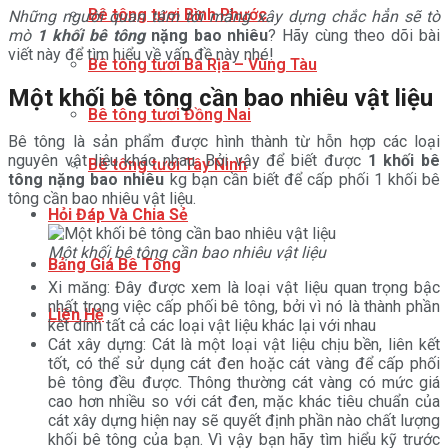
Bê tông tươi Bình Phước
Những người quan tâm tới mảng xây dựng chắc hẳn sẽ tò
mò
1 khối bê tông
nặng bao nhiêu
? Hãy cùng theo dõi bài
viết này để tìm hiểu về vấn đề này nhé!
Bê tông tươi Bà Rịa – Vùng Tàu
Một khối bê tông cần bao nhiêu vật liệu
Bê tông tươi Đồng Nai
Bê tông là sản phẩm được hình thành từ hỗn hợp các loại
nguyên vật liệu khác nhau. Bởi vậy để biết được
1 khối bê
Bê tông tươi Tây Ninh
tông nặng bao nhiêu
kg bạn cần biết để cấp phối 1 khối bê
tông cần bao nhiêu vật liệu.
Hỏi Đáp Và Chia Sẻ
Một khối bê tông cần bao nhiêu vật liệu
Bảng Giá Bê Tông
Xi măng: Đây được xem là loại vật liệu quan trọng bậc
nhất trong việc cấp phối bê tông, bởi vì nó là thành phần
Liên Hệ
kết dính tất cả các loại vật liệu khác lại với nhau
Cát xây dựng: Cát là một loại vật liệu chịu bền, liên kết
tốt, có thể sử dụng cát đen hoặc cát vàng để cấp phối
bê tông đều được. Thông thường cát vàng có mức giá
cao hơn nhiều so với cát đen, mặc khác tiêu chuẩn của
cát xây dựng hiện nay sẽ quyết định phần nào chất lượng
khối bê tông của bạn. Vì vậy bạn hãy tìm hiểu kỹ trước