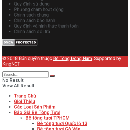
Quy định sử dụng
Phương châm hoạt động
Chính sách chung
Chính sách bảo hành
Quy định và hình thức thanh toán
Chính sách đổi trả
© 2018 Bản quyền thuộc
Bê Tông Đông Nam
. Supported by
KingNCT
No Result
View All Result
Trang Chủ
Giới Thiệu
Các Loại Sản Phẩm
Báo Giá Bê Tông Tươi
Bê tông tươi TPHCM
Bê tông tươi Quốc lộ 13
Bê tông tươi Gò Vấp