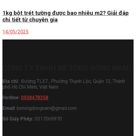
1kg bột trét tường được bao nhiêu m2? Giải đáp
chi tiết từ chuyên gia
14/05/2025
CÔNG TY TNHH BÊ TÔNG ĐÔNG NAM
Địa chỉ:
Đường TL37 , Phường Thạnh Lộc, Quận 12, Thành
phố Hồ Chí Minh, Việt Nam
Hotline
:
0938478358
Email
: betongdongnam@gmail.com
Số Giấy Phép:
0317069970