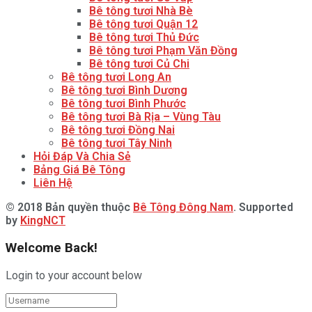
Bê tông tươi Nhà Bè
Bê tông tươi Quận 12
Bê tông tươi Thủ Đức
Bê tông tươi Phạm Văn Đồng
Bê tông tươi Củ Chi
Bê tông tươi Long An
Bê tông tươi Bình Dương
Bê tông tươi Bình Phước
Bê tông tươi Bà Rịa – Vùng Tàu
Bê tông tươi Đồng Nai
Bê tông tươi Tây Ninh
Hỏi Đáp Và Chia Sẻ
Bảng Giá Bê Tông
Liên Hệ
© 2018 Bản quyền thuộc
Bê Tông Đông Nam
. Supported
by
KingNCT
Welcome Back!
Login to your account below