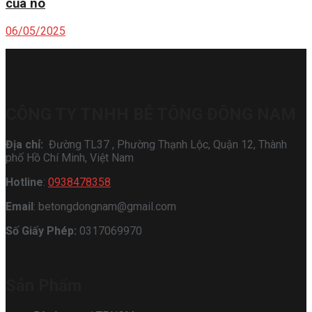
của nó
06/05/2025
CÔNG TY TNHH BÊ TÔNG ĐÔNG NAM
Địa chỉ:
Đường TL37 , Phường Thạnh Lộc, Quận 12, Thành
phố Hồ Chí Minh, Việt Nam
Hotline
:
0938478358
Email
: betongdongnam@gmail.com
Số Giấy Phép:
0317069970
Sản Phẩm