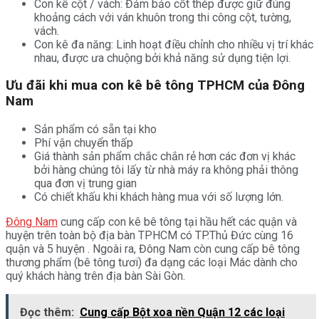
Con kê cột / vách: Đảm bảo cốt thép được giữ đúng
khoảng cách với ván khuôn trong thi công cột, tường,
vách.
Con kê đa năng: Linh hoạt điều chỉnh cho nhiều vị trí khác
nhau, được ưa chuộng bởi khả năng sử dụng tiện lợi.
Ưu đãi khi mua con kê bê tông TPHCM của Đông
Nam
Sản phẩm có sẵn tại kho
Phí vận chuyển thấp
Giá thành sản phẩm chắc chắn rẻ hơn các đơn vị khác
bởi hàng chúng tôi lấy từ nhà máy ra không phải thông
qua đơn vị trung gian
Có chiết khấu khi khách hàng mua với số lượng lớn.
Đông Nam
cung cấp con kê bê tông tại hầu hết các quận và
huyện trên toàn bộ địa bàn TPHCM có TP.Thủ Đức cùng 16
quận và 5 huyện . Ngoài ra, Đông Nam còn cung cấp bê tông
thương phẩm (bê tông tươi) đa dạng các loại Mác dành cho
quý khách hàng trên địa bàn Sài Gòn.
Đọc thêm:
Cung cấp Bột xoa nền Quận 12 các loại