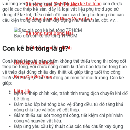
vui lòng xem qua báo giá sau đây.
Con kê bê tông
còn được
Bê tông tươi Bình Phước
gọi là cục thép kê sàn, đây là loại vật liệu phụ trợ được sử
dụng để kê lót, điều chỉnh độ cao, cân bằng tải trọng cho các
Bê tông tươi Bà Rịa – Vùng Tàu
cấu kiện trong công trình xây dựng như dầm, sàn, cột, v.v,…
Bê tông tươi Đồng Nai
Báo giá con kê bê tông TPHCM
Con kê bê tông là gì?
Bê tông tươi Tây Ninh
Con kê bê tông là sản phẩm không thể thiếu trong thi công cốt
Hỏi Đáp Và Chia Sẻ
thép bê tông, với chức năng chính là đảm bảo lớp bê tông bảo
vệ thép đạt đúng chiều dày thiết kế, giúp tăng tuổi thọ công
Bảng Giá Bê Tông
trình và chống lại các tác động ăn mòn từ môi trường. Con kê
giúp:
Liên Hệ
Định vị thép chính xác, tránh tình trạng dịch chuyển khi đổ
bê tông.
Đảm bảo lớp bê tông bảo vệ đồng đều, từ đó tăng khả
năng chịu lực và bảo vệ cốt thép.
Giảm thiểu sai sót trong thi công, tiết kiệm chi phí nhân
công và nguyên vật liệu.
Đáp ứng yêu cầu kỹ thuật của các tiêu chuẩn xây dựng