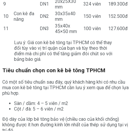
20x25X30
9
DN1
324 viên
189.300đ
mm
Con kê đa
30x35x40
10
DN2
150 viên
152.500đ
năng
mm
35x40x
11
DN3
100 viên
127.600đ
45×50 mm
Lưu ý: Giá con kê bê tông tại TPHCM có thể thay
đổi tùy vào vị trí quận của bạn và tùy theo thời
điểm mà chi phí có thể tăng giảm đôi chút so với
bảng báo giá.
Tiêu chuẩn chọn con kê bê tông TPHCM
Có một số tiêu chuẩn sau đây, quý khách hàng khi có nhu cầu
mua con kê bê tông tại TPHCM cần lưu ý xem qua để chọn lựa
phù hợp.
Sàn / dầm: 4 – 5 viên / m2
Cột / đà: 5 – 6 viên / m2
Độ dày của lớp bê tông bảo vệ (chiều cao của khối chống)
không được ít hơn đường kính lớn nhất của thép sử dụng tại vị
trí đó.