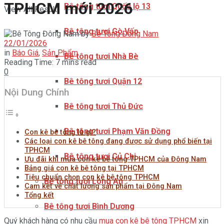
TPHCM mới 2026
Bê tông tươi Quốc lộ 13
View All Result
Bê tông tươi Gò Vấp
by
Bê Tông Đông Nam
22/01/2026
in
Báo Giá
,
Sản Phẩm
Bê tông tươi Nhà Bè
Reading Time: 7 mins read
0
Bê tông tươi Quận 12
Nội Dung Chính
Bê tông tươi Thủ Đức
Bê tông tươi Phạm Văn Đồng
Con kê bê tông là gì?
Các loại con kê bê tông đang được sử dụng phổ biến tại
TPHCM
Bê tông tươi Củ Chi
Ưu đãi khi mua con kê bê tông TPHCM của Đông Nam
Bảng giá con kê bê tông tại TPHCM
Tiêu chuẩn chọn con kê bê tông TPHCM
Bê tông tươi Long An
Cam kết về chất lượng sản phẩm tại Đông Nam
Tổng kết
Bê tông tươi Bình Dương
Quý khách hàng có nhu cầu
mua con kê bê tông TPHCM
xin