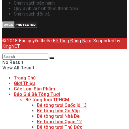
Chính sách bảo hành
Quy định và hình thức thanh toán
Chính sách đổi trả
© 2018 Bản quyền thuộc
Bê Tông Đông Nam
. Supported by
KingNCT
No Result
View All Result
Trang Chủ
Giới Thiệu
Các Loại Sản Phẩm
Báo Giá Bê Tông Tươi
Bê tông tươi TPHCM
Bê tông tươi Quốc lộ 13
Bê tông tươi Gò Vấp
Bê tông tươi Nhà Bè
Bê tông tươi Quận 12
Bê tông tươi Thủ Đức