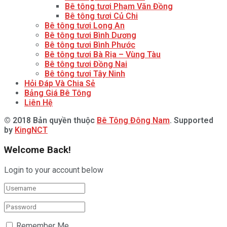
Bê tông tươi Phạm Văn Đồng
Bê tông tươi Củ Chi
Bê tông tươi Long An
Bê tông tươi Bình Dương
Bê tông tươi Bình Phước
Bê tông tươi Bà Rịa – Vùng Tàu
Bê tông tươi Đồng Nai
Bê tông tươi Tây Ninh
Hỏi Đáp Và Chia Sẻ
Bảng Giá Bê Tông
Liên Hệ
© 2018 Bản quyền thuộc
Bê Tông Đông Nam
. Supported
by
KingNCT
Welcome Back!
Login to your account below
Remember Me