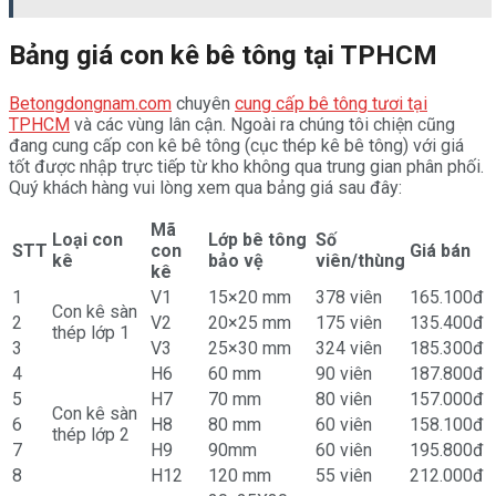
Bảng giá con kê bê tông tại TPHCM
Betongdongnam.com
chuyên
cung cấp bê tông tươi tại
TPHCM
và các vùng lân cận. Ngoài ra chúng tôi chiện cũng
đang cung cấp con kê bê tông (cục thép kê bê tông) với giá
tốt được nhập trực tiếp từ kho không qua trung gian phân phối.
Quý khách hàng vui lòng xem qua bảng giá sau đây:
Mã
Loại con
Lớp bê tông
Số
STT
con
Giá bán
kê
bảo vệ
viên/thùng
kê
1
V1
15×20 mm
378 viên
165.100đ
Con kê sàn
2
V2
20×25 mm
175 viên
135.400đ
thép lớp 1
3
V3
25×30 mm
324 viên
185.300đ
4
H6
60 mm
90 viên
187.800đ
5
H7
70 mm
80 viên
157.000đ
Con kê sàn
6
H8
80 mm
60 viên
158.100đ
thép lớp 2
7
H9
90mm
60 viên
195.800đ
8
H12
120 mm
55 viên
212.000đ