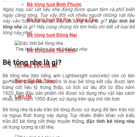
Bê tông tươi Bình Phước
Ngày nay, các vật liệu nhẹ đang được quan tâm và phổ biến
ngày càng rộng. Tuy vậy đối với nhiều người những vật liệu
Bê tông tươi Bà Rịa – Vùng Tàu
này vẫn còn khá xa lạ. Vậy bê tông nhẹ là gì?
Đặc tính bê
tông nhẹ
là gì? Hãy cùng chúng tôi tìm hiểu chi tiết về loại bê
tông này nhé!
Bê tông tươi Đồng Nai
Tìm hiểu thông tin về bê tông nhẹ
Bê tông tươi Tây Ninh
Bê tông nhẹ là gì?
Hỏi Đáp Và Chia Sẻ
Bê tông nhẹ (tên tiếng anh Lightweight concrete) còn có tên
Bảng Giá Bê Tông
gọi là bê tông siêu nhẹ. Đó là loại bê tông kết cấu được làm
bằng cốt liệu tỷ trọng thấp, có lịch sử lâu đời từ đầu năm
1920. Ban đầu sản phẩm chỉ được sử dụng như vật liệu cách
Liên Hệ
nhiệt, đến năm 1950 được sử dụng trên quy mô lớn hơn.
Bê tông nhẹ là kiểu trần bê tông được sử dụng để làm trần nội
và ngoại thất trong xây dựng. Tuy nhiên điểm khác với kiểu
trần đổ bê tông cốt thép truyền thống,
đặc tính bê tông nhẹ
về trọng lượng là rất nhẹ.