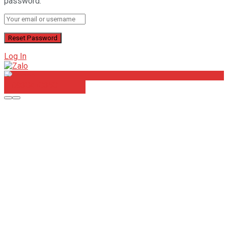
password.
Log In
0938478358