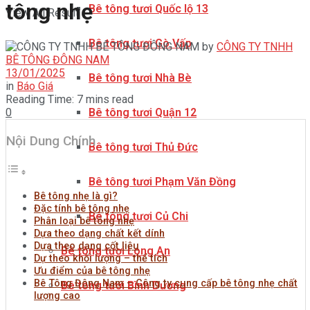
tông nhẹ
Bê tông tươi Quốc lộ 13
View All Result
Bê tông tươi Gò Vấp
by
CÔNG TY TNHH
BÊ TÔNG ĐÔNG NAM
13/01/2025
Bê tông tươi Nhà Bè
in
Báo Giá
Reading Time: 7 mins read
0
Bê tông tươi Quận 12
Nội Dung Chính
Bê tông tươi Thủ Đức
Bê tông tươi Phạm Văn Đồng
Bê tông nhẹ là gì?
Đặc tính bê tông nhẹ
Bê tông tươi Củ Chi
Phân loại bê tông nhẹ
Dựa theo dạng chất kết dính
Dựa theo dạng cốt liệu
Bê tông tươi Long An
Dự theo khối lượng – thể tích
Ưu điểm của bê tông nhẹ
Bê Tông Đông Nam – Công ty cung cấp bê tông nhẹ chất
Bê tông tươi Bình Dương
lượng cao