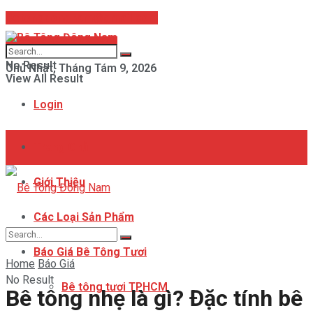
Betongdongnam@gmail.com
Hotline: 093 847 8358
No Result
Chủ Nhật, Tháng Tám 9, 2026
View All Result
Login
Trang Chủ
Giới Thiệu
Các Loại Sản Phẩm
Báo Giá Bê Tông Tươi
Home
Báo Giá
No Result
Bê tông tươi TPHCM
Bê tông nhẹ là gì? Đặc tính bê