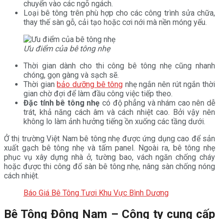
chuyển vào các ngõ ngách.
Loại bê tông trên phù hợp cho các công trình sửa chữa,
thay thế sàn gỗ, cải tạo hoặc cơi nới mà nền móng yếu.
Ưu điểm của bê tông nhẹ
Thời gian dành cho thi công bê tông nhẹ cũng nhanh
chóng, gọn gàng và sạch sẽ.
Thời gian
bảo dưỡng bê tông
nhẹ ngắn nên rút ngắn thời
gian chờ đợi để làm đầu công việc tiếp theo.
Đặc tính bê tông nhẹ
có độ phẳng và nhám cao nên dễ
trát, khả năng cách âm và cách nhiệt cao. Bởi vậy nên
không lo làm ảnh hưởng tiếng ồn xuống các tầng dưới.
Ở thị trường Việt Nam bê tông nhẹ được ứng dụng cao để sản
xuất gạch bê tông nhẹ và tấm panel. Ngoài ra, bê tông nhẹ
phục vụ xây dựng nhà ở, tường bao, vách ngăn chống cháy
hoặc được thi công đổ sàn bê tông nhẹ, nâng sàn chống nóng
cách nhiệt.
Báo Giá Bê Tông Tươi Khu Vực Bình Dương
Bê Tông Đông Nam – Công ty cung cấp