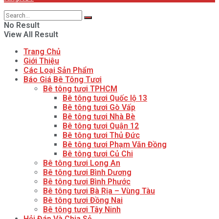
No Result
View All Result
Trang Chủ
Giới Thiệu
Các Loại Sản Phẩm
Báo Giá Bê Tông Tươi
Bê tông tươi TPHCM
Bê tông tươi Quốc lộ 13
Bê tông tươi Gò Vấp
Bê tông tươi Nhà Bè
Bê tông tươi Quận 12
Bê tông tươi Thủ Đức
Bê tông tươi Phạm Văn Đồng
Bê tông tươi Củ Chi
Bê tông tươi Long An
Bê tông tươi Bình Dương
Bê tông tươi Bình Phước
Bê tông tươi Bà Rịa – Vùng Tàu
Bê tông tươi Đồng Nai
Bê tông tươi Tây Ninh
Hỏi Đáp Và Chia Sẻ