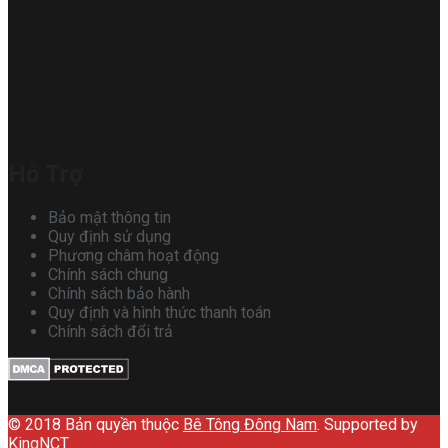
Hỗ Trợ
Bảo mật thông tin
Quy định sử dụng
Phương châm hoạt động
Chính sách chung
Chính sách bảo hành
Quy định và hình thức thanh toán
Chính sách đổi trả
© 2018 Bản quyền thuộc
Bê Tông Đông Nam
. Supported by
KingNCT