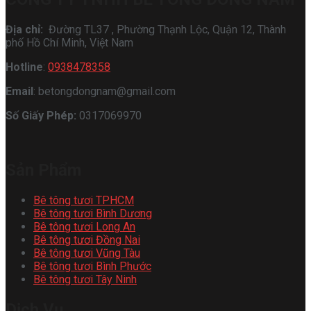
Địa chỉ:
Đường TL37 , Phường Thạnh Lộc, Quận 12, Thành
phố Hồ Chí Minh, Việt Nam
Hotline
:
0938478358
Email
: betongdongnam@gmail.com
Số Giấy Phép:
0317069970
Sản Phẩm
Bê tông tươi TPHCM
Bê tông tươi Bình Dương
Bê tông tươi Long An
Bê tông tươi Đồng Nai
Bê tông tươi Vũng Tàu
Bê tông tươi Bình Phước
Bê tông tươi Tây Ninh
Dịch Vụ