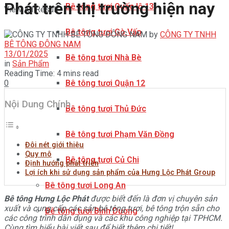
Phát trên thị trường hiện nay
Bê tông tươi Quốc lộ 13
View All Result
Bê tông tươi Gò Vấp
by
CÔNG TY TNHH
BÊ TÔNG ĐÔNG NAM
13/01/2025
Bê tông tươi Nhà Bè
in
Sản Phẩm
Reading Time: 4 mins read
0
Bê tông tươi Quận 12
Nội Dung Chính
Bê tông tươi Thủ Đức
Bê tông tươi Phạm Văn Đồng
Đôi nét giới thiệu
Quy mô
Bê tông tươi Củ Chi
Định hướng phát triển
Lợi ích khi sử dụng sản phẩm của Hưng Lộc Phát Group
Bê tông tươi Long An
Bê tông Hưng Lộc Phát
được biết đến là đơn vị chuyên sản
xuất và cung cấp các sản bê tông tươi, bê tông trộn sẵn cho
Bê tông tươi Bình Dương
các công trình dân dụng và các khu công nghiệp tại TPHCM.
Cùng tìm hiểu bài viết sau để biết thêm chi tiết!