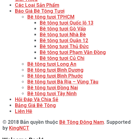
Các Loại Sản Phẩm
Báo Giá Bê Tông Tươi
Bê tông tươi TPHCM
Bê tông tươi Quốc lộ 13
Bê tông tươi Gò Vấp
Bê tông tươi Nhà Bè
Bê tông tươi Quận 12
Bê tông tươi Thủ Đức
Bê tông tươi Phạm Văn Đồng
Bê tông tươi Củ Chi
Bê tông tươi Long An
Bê tông tươi Bình Dương
Bê tông tươi Bình Phước
Bê tông tươi Bà Rịa – Vùng Tàu
Bê tông tươi Đồng Nai
Bê tông tươi Tây Ninh
Hỏi Đáp Và Chia Sẻ
Bảng Giá Bê Tông
Liên Hệ
© 2018 Bản quyền thuộc
Bê Tông Đông Nam
. Supported
by
KingNCT