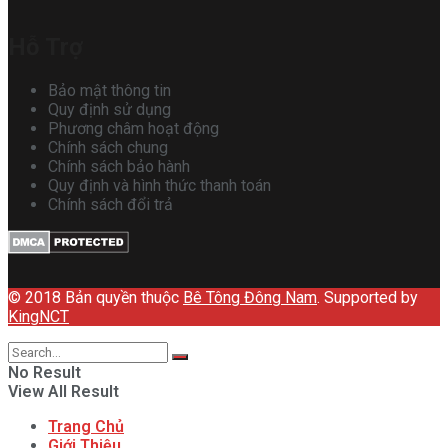
Hỗ Trợ
Bảo mật thông tin
Quy định sử dụng
Phương châm hoạt động
Chính sách chung
Chính sách bảo hành
Quy định và hình thức thanh toán
Chính sách đổi trả
© 2018 Bản quyền thuộc
Bê Tông Đông Nam
. Supported by
KingNCT
No Result
View All Result
Trang Chủ
Giới Thiệu