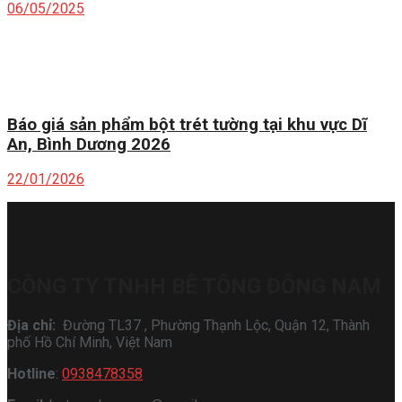
06/05/2025
Báo giá sản phẩm bột trét tường tại khu vực Dĩ
An, Bình Dương 2026
22/01/2026
CÔNG TY TNHH BÊ TÔNG ĐÔNG NAM
Địa chỉ:
Đường TL37 , Phường Thạnh Lộc, Quận 12, Thành
phố Hồ Chí Minh, Việt Nam
Hotline
:
0938478358