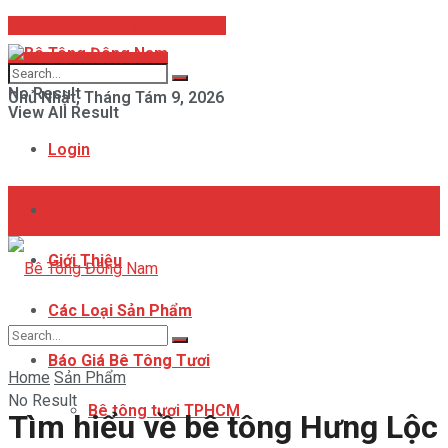
Betongdongnam@gmail.com
Hotline: 093 847 8358
No Result
Chủ Nhật, Tháng Tám 9, 2026
View All Result
Login
Trang Chủ
Giới Thiệu
Các Loại Sản Phẩm
Báo Giá Bê Tông Tươi
Home
Sản Phẩm
No Result
Bê tông tươi TPHCM
Tìm hiểu về bê tông Hưng Lộc