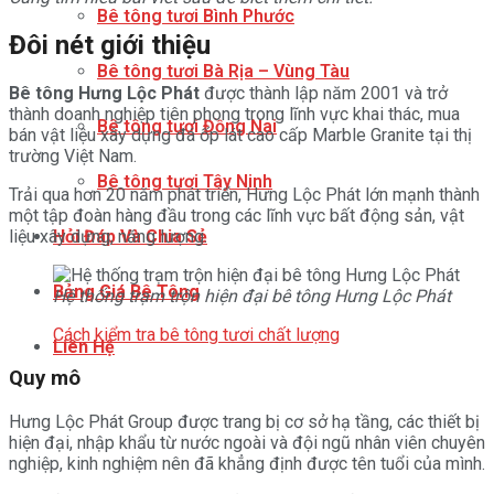
Bê tông tươi Bình Phước
Đôi nét giới thiệu
Bê tông tươi Bà Rịa – Vùng Tàu
Bê tông Hưng Lộc Phát
được thành lập năm 2001 và trở
thành doanh nghiệp tiên phong trong lĩnh vực khai thác, mua
Bê tông tươi Đồng Nai
bán vật liệu xây dựng đá ốp lát cao cấp Marble Granite tại thị
trường Việt Nam.
Bê tông tươi Tây Ninh
Trải qua hơn 20 năm phát triển, Hưng Lộc Phát lớn mạnh thành
một tập đoàn hàng đầu trong các lĩnh vực bất động sản, vật
Hỏi Đáp Và Chia Sẻ
liệu xây dựng, năng lượng.
Bảng Giá Bê Tông
Hệ thống trạm trộn hiện đại bê tông Hưng Lộc Phát
Cách kiểm tra bê tông tươi chất lượng
Liên Hệ
Quy mô
Hưng Lộc Phát Group được trang bị cơ sở hạ tầng, các thiết bị
hiện đại, nhập khẩu từ nước ngoài và đội ngũ nhân viên chuyên
nghiệp, kinh nghiệm nên đã khẳng định được tên tuổi của mình.