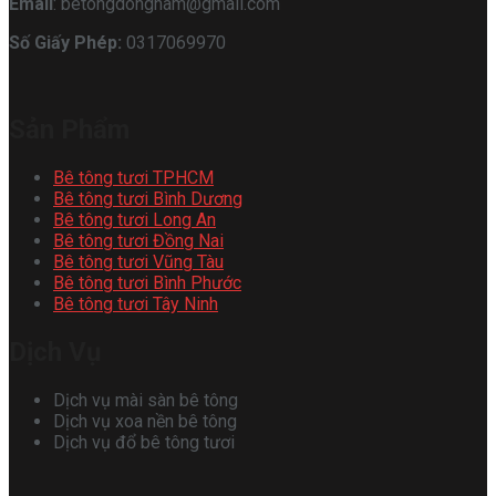
Email
: betongdongnam@gmail.com
Số Giấy Phép:
0317069970
Sản Phẩm
Bê tông tươi TPHCM
Bê tông tươi Bình Dương
Bê tông tươi Long An
Bê tông tươi Đồng Nai
Bê tông tươi Vũng Tàu
Bê tông tươi Bình Phước
Bê tông tươi Tây Ninh
Dịch Vụ
Dịch vụ mài sàn bê tông
Dịch vụ xoa nền bê tông
Dịch vụ đổ bê tông tươi