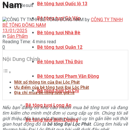
Nam
Bê tông tươi Quốc lộ 13
View All Result
Bê tông tươi Gò Vấp
by
CÔNG TY TNHH
BÊ TÔNG ĐÔNG NAM
13/01/2025
Bê tông tươi Nhà Bè
in
Sản Phẩm
Reading Time: 4 mins read
0
Bê tông tươi Quận 12
Nội Dung Chính
Bê tông tươi Thủ Đức
Bê tông tươi Phạm Văn Đồng
Một số thông tin của Đại Lộc Phát
Ưu điểm của bê tông tươi Đại Lộc Phát
Bê tông tươi Củ Chi
Địa chỉ mua bê tông tươi giá rẻ
Bê tông tươi Long An
Nếu bạn đang có nhu cầu muốn mua bê tông tươi và đang
tìm kiếm cho mình một đơn vị cung cấp uy tín. Chúng tôi sẽ
giới thiệu đến bạn một thương hiệu có uy tín gắn liền với thời
Bê tông tươi Bình Dương
gian hoạt động đó là
bê tông Đại Lộc Phát
. Cùng tìm hiểu về
thương hiệu Đại Lộc Phát qua bài viết dưới đây nhé!