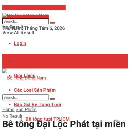
Betongdongnam@gmail.com
Hotline: 093 847 8358
No Result
Thứ Năm, Tháng Tám 6, 2026
View All Result
Login
Trang Chủ
Giới Thiệu
Các Loại Sản Phẩm
Báo Giá Bê Tông Tươi
Home
Sản Phẩm
No Result
Bê tông tươi TPHCM
Bê tông Đại Lộc Phát tại miền