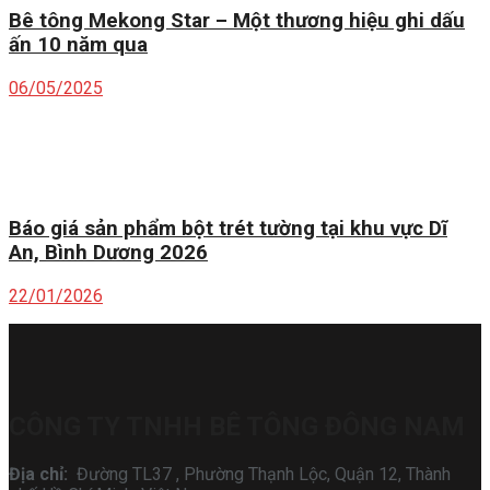
Bê tông Mekong Star – Một thương hiệu ghi dấu
ấn 10 năm qua
06/05/2025
Báo giá sản phẩm bột trét tường tại khu vực Dĩ
An, Bình Dương 2026
22/01/2026
CÔNG TY TNHH BÊ TÔNG ĐÔNG NAM
Địa chỉ:
Đường TL37 , Phường Thạnh Lộc, Quận 12, Thành