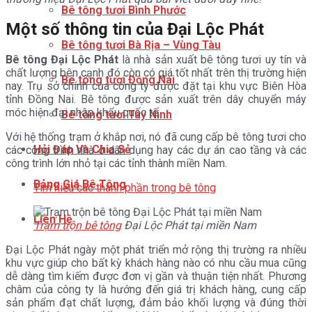
Bê tông tươi Bình Phước
Một số thông tin của Đại Lộc Phát
Bê tông tươi Bà Rịa – Vùng Tàu
Bê tông Đại Lộc Phát
là nhà sản xuất bê tông tươi uy tín và
chất lượng bên cạnh đó còn có giá tốt nhất trên thị trường hiện
Bê tông tươi Đồng Nai
nay. Trụ sở chính của công ty được đặt tại khu vực Biên Hòa
tỉnh Đồng Nai. Bê tông được sản xuất trên dây chuyển máy
móc hiện đại nhập khẩu quốc tế.
Bê tông tươi Tây Ninh
Với hệ thống trạm ở khắp nơi, nó đã cung cấp bê tông tươi cho
Hỏi Đáp Và Chia Sẻ
các công trình nhà ở dân dụng hay các dự án cao tầng và các
công trình lớn nhỏ tại các tỉnh thành miền Nam.
Bảng Giá Bê Tông
Tìm hiểu các thành phần trong bê tông
Liên Hệ
Trạm trộn bê tông
Đại Lộc Phát tại miền Nam
Đại Lộc Phát ngày một phát triển mở rộng thị trường ra nhiều
khu vực giúp cho bất kỳ khách hàng nào có nhu cầu mua cũng
dễ dàng tìm kiếm được đơn vị gần và thuận tiện nhất. Phương
châm của công ty là hướng đến giá trị khách hàng, cung cấp
sản phẩm đạt chất lượng, đảm bảo khối lượng và đúng thời