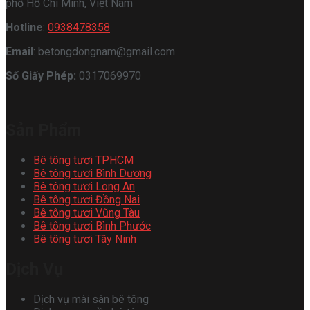
phố Hồ Chí Minh, Việt Nam
Hotline
:
0938478358
Email
: betongdongnam@gmail.com
Số Giấy Phép:
0317069970
Sản Phẩm
Bê tông tươi TPHCM
Bê tông tươi Bình Dương
Bê tông tươi Long An
Bê tông tươi Đồng Nai
Bê tông tươi Vũng Tàu
Bê tông tươi Bình Phước
Bê tông tươi Tây Ninh
Dịch Vụ
Dịch vụ mài sàn bê tông