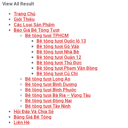
View All Result
Trang Chủ
Giới Thiệu
Các Loại Sản Phẩm
Báo Giá Bê Tông Tươi
Bê tông tươi TPHCM
Bê tông tươi Quốc lộ 13
Bê tông tươi Gò Vấp
Bê tông tươi Nhà Bè
Bê tông tươi Quận 12
Bê tông tươi Thủ Đức
Bê tông tươi Phạm Văn Đồng
Bê tông tươi Củ Chi
Bê tông tươi Long An
Bê tông tươi Bình Dương
Bê tông tươi Bình Phước
Bê tông tươi Bà Rịa – Vùng Tàu
Bê tông tươi Đồng Nai
Bê tông tươi Tây Ninh
Hỏi Đáp Và Chia Sẻ
Bảng Giá Bê Tông
Liên Hệ