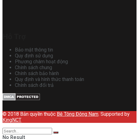
Hỗ Trợ
Bảo mật thông tin
Quy định sử dụng
Phương châm hoạt động
Chính sách chung
Chính sách bảo hành
Quy định và hình thức thanh toán
Chính sách đổi trả
© 2018 Bản quyền thuộc
Bê Tông Đông Nam
. Supported by
KingNCT
No Result